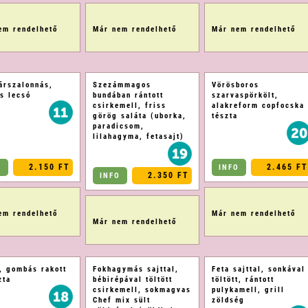
em rendelhető
Már nem rendelhető
Már nem rendelhető
árszalonnás,
Szezámmagos
Vörösboros
os lecsó
bundában rántott
szarvaspörkölt,
csirkemell, friss
alakreform copfocska
görög saláta (uborka,
tészta
paradicsom,
lilahagyma, fetasajt)
2.150 FT
2.465 FT
O
INFO
2.350 FT
INFO
em rendelhető
Már nem rendelhető
Már nem rendelhető
, gombás rakott
Fokhagymás sajttal,
Feta sajttal, sonkával
zta
bébirépával töltött
töltött, rántott
csirkemell, sokmagvas
pulykamell, grill
Chef mix sült
zöldség