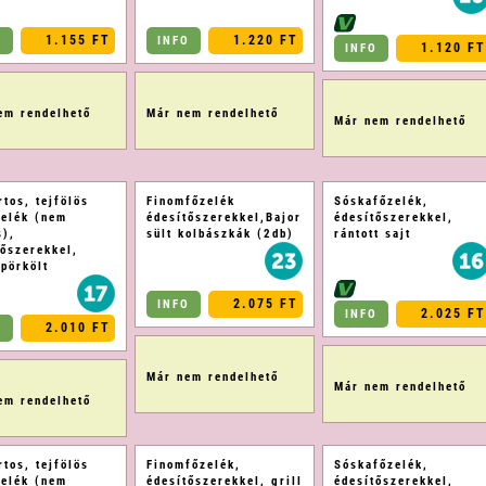
1.155 FT
1.220 FT
O
INFO
1.120 FT
INFO
em rendelhető
Már nem rendelhető
Már nem rendelhető
tos, tejfölös
Finomfőzelék
Sóskafőzelék,
zelék (nem
édesítőszerekkel,Bajor
édesítőszerekkel,
s),
sült kolbászkák (2db)
rántott sajt
tőszerekkel,
spörkölt
2.075 FT
INFO
2.025 FT
INFO
2.010 FT
O
Már nem rendelhető
Már nem rendelhető
em rendelhető
tos, tejfölös
Finomfőzelék,
Sóskafőzelék,
zelék (nem
édesítőszerekkel, grill
édesítőszerekkel,