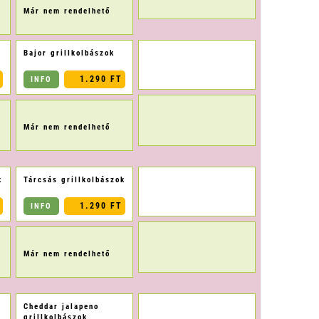
Már nem rendelhető
Bajor grillkolbászok
1.290 FT
INFO
Már nem rendelhető
k
Tárcsás grillkolbászok
1.290 FT
INFO
Már nem rendelhető
Cheddar jalapeno
grillkolbászok