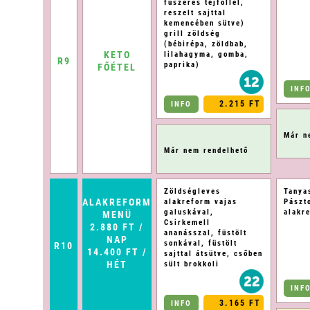
fűszeres tejföllel,
reszelt sajttal
kemencében sütve)
grill zöldség
(bébirépa, zöldbab,
KETO
lilahagyma, gomba,
R9
paprika)
FŐÉTEL
INF
2.215 FT
INFO
Már n
Már nem rendelhető
Zöldségleves
Tanya
ALAKREFORM
alakreform vajas
Pászt
galuskával,
alakr
MENÜ
Csirkemell
2.880 FT /
ananásszal, füstölt
NAP
sonkával, füstölt
R10
14.400 FT /
sajttal átsütve, csőben
HÉT
sült brokkoli
INF
3.165 FT
INFO