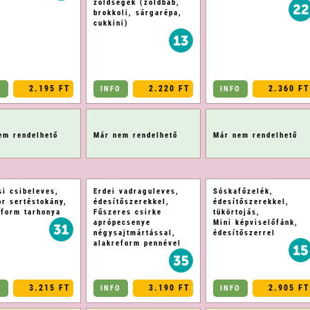
zöldségek (zöldbab,
brokkoli, sárgarépa,
cukkini)
2.195 FT
2.220 FT
2.360 FT
O
INFO
INFO
em rendelhető
Már nem rendelhető
Már nem rendelhető
si csibeleves,
Erdei vadraguleves,
Sóskafőzelék,
or sertéstokány,
édesítőszerekkel,
édesítőszerekkel,
eform tarhonya
Fűszeres csirke
tükörtojás,
aprópecsenye
Mini képviselőfánk,
négysajtmártással,
édesítőszerrel
alakreform pennével
3.215 FT
3.190 FT
2.905 FT
O
INFO
INFO