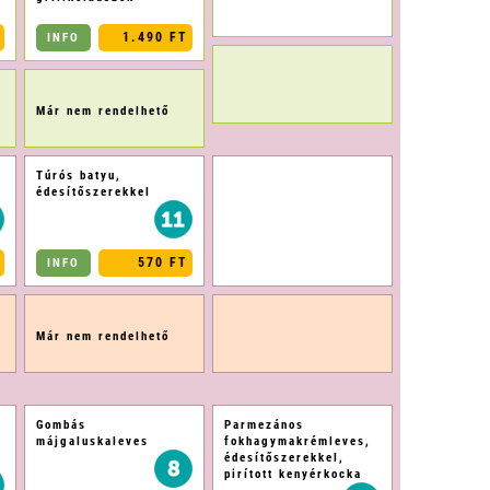
1.490 FT
INFO
Már nem rendelhető
Túrós batyu,
édesítőszerekkel
570 FT
INFO
Már nem rendelhető
Gombás
Parmezános
májgaluskaleves
fokhagymakrémleves,
édesítőszerekkel,
pirított kenyérkocka