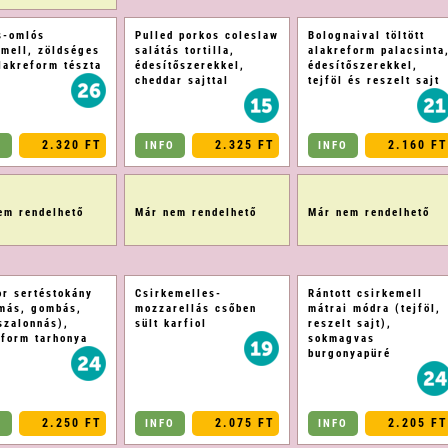
os-omlós
Pulled porkos coleslaw
Bolognaival töltött
emell, zöldséges
salátás tortilla,
alakreform palacsinta
alakreform tészta
édesítőszerekkel,
édesítőszerekkel,
cheddar sajttal
tejföl és reszelt sajt
2.320 FT
2.325 FT
2.160 FT
O
INFO
INFO
em rendelhető
Már nem rendelhető
Már nem rendelhető
or sertéstokány
Csirkemelles-
Rántott csirkemell
más, gombás,
mozzarellás csőben
mátrai módra (tejföl,
szalonnás),
sült karfiol
reszelt sajt),
eform tarhonya
sokmagvas
burgonyapüré
2.250 FT
2.075 FT
2.205 FT
O
INFO
INFO