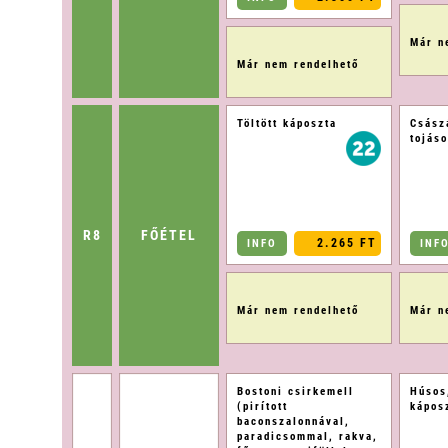
Már n
Már nem rendelhető
Töltött káposzta
Csász
tojás
R8
FŐÉTEL
2.265 FT
INFO
INF
Már nem rendelhető
Már n
Bostoni csirkemell
Húsos
(pirított
kápos
baconszalonnával,
paradicsommal, rakva,