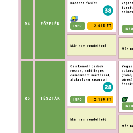
baconos fasírt
kapro
édesí
csibe
R4
FŐZELÉK
2.015 FT
INFO
INF
Már nem rendelhető
Már n
Csirkemell csíkok
Vegye
roston, snidlinges
palacs
camembert mártással,
(fahé
alakreform spagetti
túrós)
édesí
R5
TÉSZTÁK
2.190 FT
INFO
INF
Már nem rendelhető
Már n