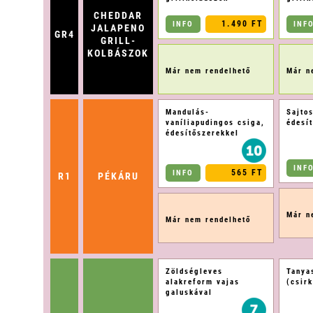
CHEDDAR
1.490 FT
INFO
INF
JALAPENO
GR4
GRILL-
KOLBÁSZOK
Már nem rendelhető
Már n
Mandulás-
Sajtos
vaníliapudingos csiga,
édesí
édesítőszerekkel
INF
565 FT
INFO
R1
PÉKÁRU
Már n
Már nem rendelhető
Zöldségleves
Tanya
alakreform vajas
(csir
galuskával