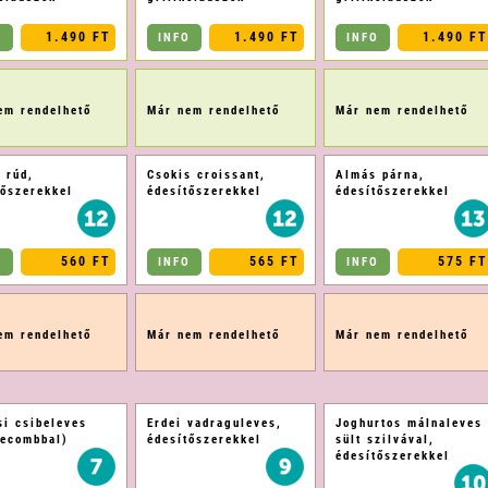
1.490 FT
1.490 FT
1.490 FT
O
INFO
INFO
em rendelhető
Már nem rendelhető
Már nem rendelhető
 rúd,
Csokis croissant,
Almás párna,
tőszerekkel
édesítőszerekkel
édesítőszerekkel
560 FT
565 FT
575 FT
O
INFO
INFO
em rendelhető
Már nem rendelhető
Már nem rendelhető
si csibeleves
Erdei vadraguleves,
Joghurtos málnaleves
kecombbal)
édesítőszerekkel
sült szilvával,
édesítőszerekkel