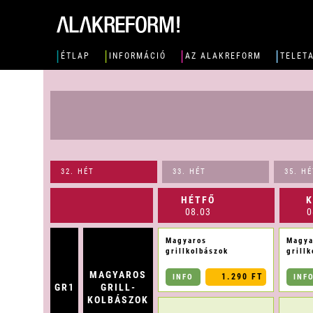
|
|
|
|
ÉTLAP
INFORMÁCIÓ
AZ ALAKREFORM
TELET
32. HÉT
33. HÉT
35. H
HÉTFŐ
K
08.03
0
Magyaros
Magya
grillkolbászok
grill
MAGYAROS
1.290 FT
INFO
INF
GR1
GRILL-
KOLBÁSZOK