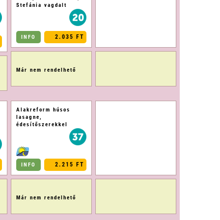
Stefánia vagdalt
2.035 FT
INFO
Már nem rendelhető
Alakreform húsos
lasagne,
édesítőszerekkel
2.215 FT
INFO
Már nem rendelhető