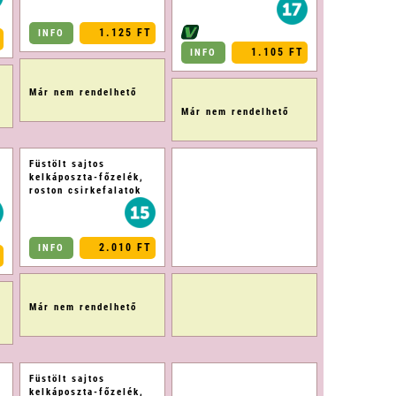
1.125 FT
INFO
1.105 FT
INFO
Már nem rendelhető
Már nem rendelhető
Füstölt sajtos
kelkáposzta-főzelék,
roston csirkefalatok
2.010 FT
INFO
Már nem rendelhető
Füstölt sajtos
kelkáposzta-főzelék,