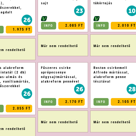
s),
sajt
tükörtojás
tőszerekkel,
vagdalt
2.085 FT
2.010 FT
INFO
INFO
1.975 FT
O
Már nem rendelhető
Már nem rendelhető
em rendelhető
s alakreform
Fűszeres csirke
Roston csirkemell
intatál (2 db)
aprópecsenye
Alfredo mártással,
jas-almás és
négysajtmártással,
alakreform penne
, vaníliamártás,
alakreform pennével
tésztával
tőszerekkel
2.170 FT
2.105 FT
INFO
INFO
2.055 FT
O
Már nem rendelhető
Már nem rendelhető
em rendelhető