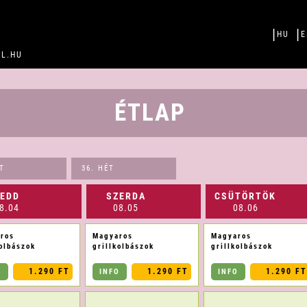
|
|
HU
E
AL.HU
ÉTLAP
ÉT
36. HÉT
EDD
SZERDA
CSÜTÖRTÖK
8.04
08.05
08.06
ros
Magyaros
Magyaros
kolbászok
grillkolbászok
grillkolbászok
1.290 FT
1.290 FT
1.290 FT
O
INFO
INFO