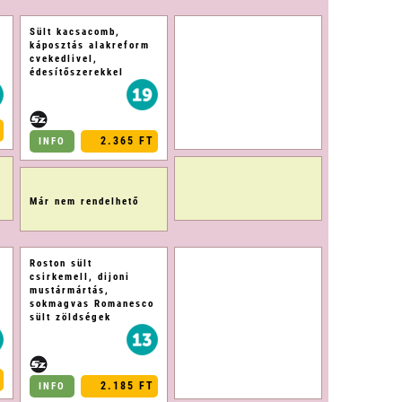
Sült kacsacomb,
,
káposztás alakreform
cvekedlivel,
édesítőszerekkel
2.365 FT
INFO
Már nem rendelhető
Roston sült
csirkemell, dijoni
mustármártás,
sokmagvas Romanesco
sült zöldségek
2.185 FT
INFO