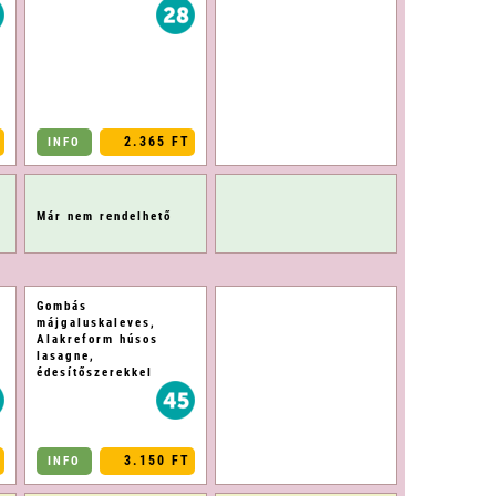
2.365 FT
INFO
Már nem rendelhető
Gombás
májgaluskaleves,
Alakreform húsos
lasagne,
édesítőszerekkel
3.150 FT
INFO