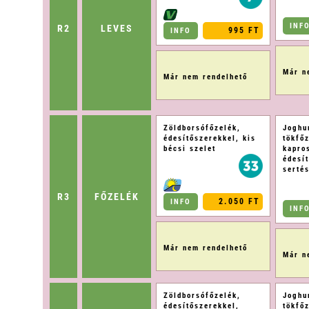
INF
R2
LEVES
995 FT
INFO
Már n
Már nem rendelhető
Zöldborsófőzelék,
Joghur
édesítőszerekkel, kis
tökfő
bécsi szelet
kapro
édesí
serté
R3
FŐZELÉK
2.050 FT
INFO
INF
Már nem rendelhető
Már n
Zöldborsófőzelék,
Joghur
édesítőszerekkel,
tökfő