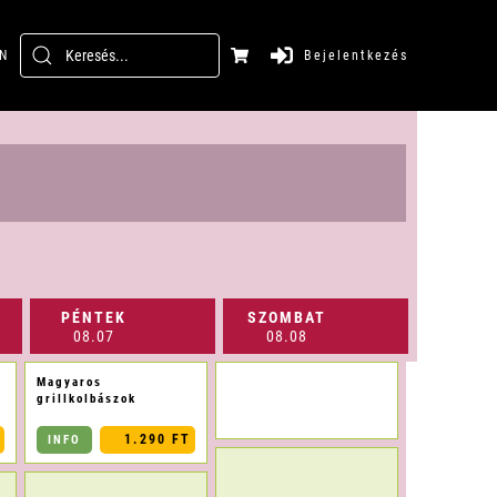
N
Bejelentkezés
PÉNTEK
SZOMBAT
08.07
08.08
Magyaros
grillkolbászok
1.290 FT
INFO