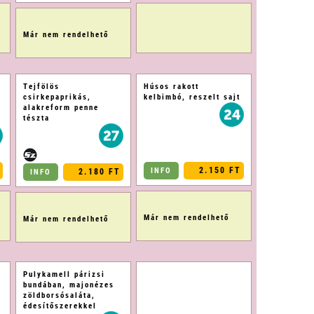
Már nem rendelhető
Tejfölös
Húsos rakott
csirkepaprikás,
kelbimbó, reszelt sajt
alakreform penne
tészta
2.150 FT
INFO
2.180 FT
INFO
Már nem rendelhető
Már nem rendelhető
Pulykamell párizsi
bundában, majonézes
zöldborsósaláta,
édesítőszerekkel