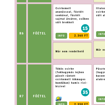
Csirkemell
Illat
ananásszal, füstölt
csirk
sonkával, füstölt
sült 
sajttal átsütve, csőben
sült brokkoli
R6
FŐÉTEL
INF
2.360 FT
INFO
Már n
Már nem rendelhető
Tökös csirke
Pászt
(fokhagymás tejben
(hagy
pácolt rántott
bacon
csirkemell tökmagos
alakr
bundában) hamis rizi-
bizivel
R7
FŐÉTEL
INF
2.350 FT
INFO