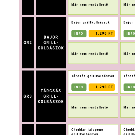
Már nem rendelhető
Már n
Bajor grillkolbászok
Bajor
1.290 FT
INFO
INF
BAJOR
GR2
GRILL-
KOLBÁSZOK
Már nem rendelhető
Már n
Tárcsás grillkolbászok
Tárcs
1.290 FT
INFO
INF
TÁRCSÁS
GR3
GRILL-
KOLBÁSZOK
Már nem rendelhető
Már n
Cheddar jalapeno
Chedd
grillkolbászok
grill